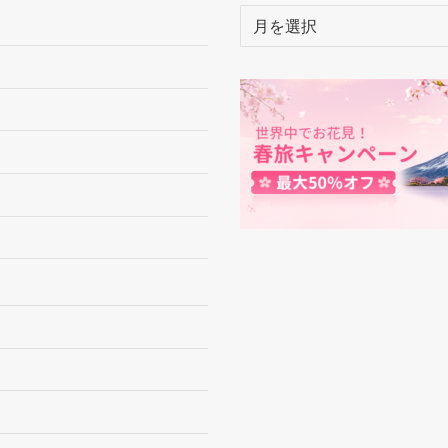
ア
ー
カ
イ
ブ