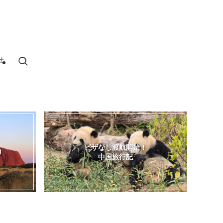
せ
ビザなし渡航開始！
リ
中国旅行記