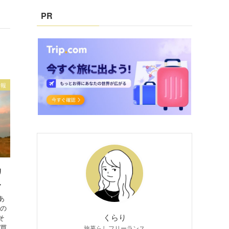
PR
情報
リ
ト
あ
での
くらり
そ
も買
旅暮らしフリーランス