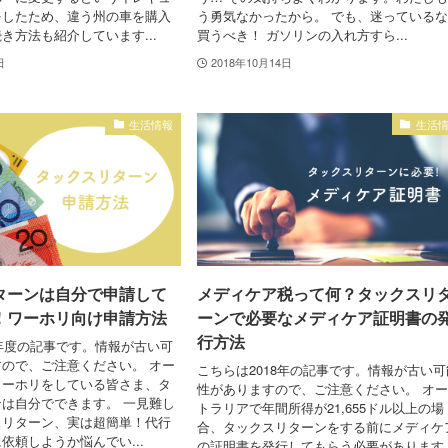
をしたため、違う州の車を購入
う勇気なかったから。 でも、迷っている
き方法も紹介しています...
買うべき！ ガソリンの入れ方すら...
日
2018年10月14日
生活情報
生活
ターンは自分で申請して
メディケア税って何？タックスリ
！ワーホリ向け申請方法
ーンで必要なメディケア証明書の
行方法
8年度の記事です。情報が古い可
ので、ご注意ください。 オー
こちらは2018年の記事です。情報が古い可
ワーホリをしている皆さま、タ
性がありますので、ご注意ください。 オ
は自分でできます。 一見難し
トラリアで年間所得が21,655ドル以上の場
スリターン、実は超簡単！代行
合、タックスリターンをする前にメディケ
依頼しようか悩んでい...
の証明書を発行してもらう必要があります