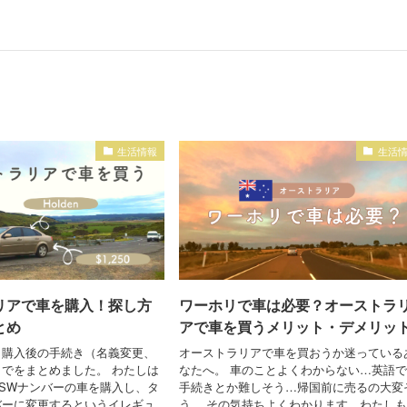
生活情報
生活
リアで車を購入！探し方
ワーホリで車は必要？オーストラ
とめ
アで車を買うメリット・デメリッ
ら購入後の手続き（名義変更、
オーストラリアで車を買おうか迷っている
でをまとめました。 わたしは
なたへ。 車のことよくわからない…英語
SWナンバーの車を購入し、タ
手続きとか難しそう…帰国前に売るの大変
バーに変更するというイレギュ
う… その気持ちよくわかります。わたし