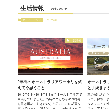
生活情報
– category –
オーストラリア
生活情報
生活情報
2年間のオーストラリアワーホリを終
オーストラ
えて今思うこと
と手続きま
2016年5月〜2018年3月までオーストラリアで
車の探し方か
生活していました。当時のことや今の気持ち
レゴ、保険）ま
を書き留めておきたいなと思い、この記事を
タスマニアでN
書いています。個人的な思い出を振り返って
スマニアナン