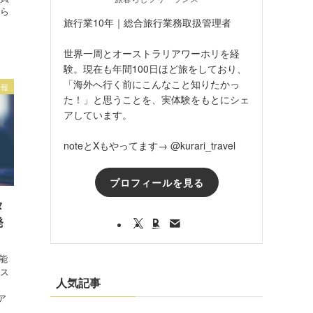
なら
旅行業10年｜総合旅行業務取扱管理者
世界一周とオーストラリアワーホリを経
験。現在も年間100日ほど旅をしており、
「海外へ行く前にこんなこと知りたかっ
情報
た！」と思うことを、実体験をもとにシェ
アしています。
noteとXもやってます→ @kurari_travel
プロフィールを見る
タ
発
能
ース
人気記事
ア
。